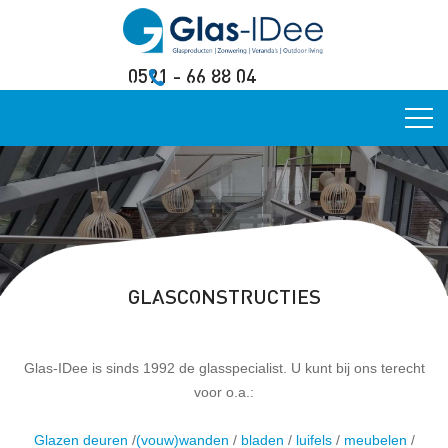
0591 - 66 88 04
GLASCONSTRUCTIES
Glas-IDee is sinds 1992 de glasspecialist. U kunt bij ons terecht
voor o.a.:
Glazen deuren
/
(vouw)wanden
/
bladen
/
luifels
/
meubelen
/